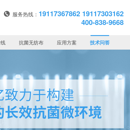
19117367862 19117303162
服务热线：
400-838-9668
纱线
抗菌无纺布
应用方案
技术问答