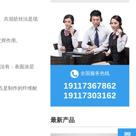
丝。共混纺丝法是现
发挥作用。
方法有：表面涂层
全国服务热线
19117367862
点是制作的纤维耐
19117303162
最新产品