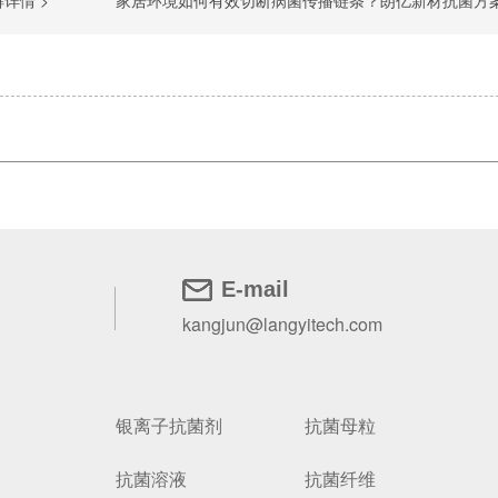
详情 >
家居环境如何有效切断病菌传播链条？朗亿新材抗菌方案助力建筑建材
E-mail
kangjun@langyitech.com
银离子抗菌剂
抗菌母粒
抗菌溶液
抗菌纤维