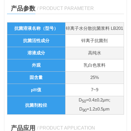
产品参数
/ PRODUCT PARAMETER
抗菌溶液名称（型号）
锌离子水分散抗菌浆料 LB201
抗菌活性成分
锌离子抗菌剂
溶液成分
高纯水
外观
乳白色浆料
固含量
25%
7~9
pH值
D
=0.4±0.2μm;
50
抗菌剂粒径
D
=1.2±0.5μm
90
产品应用
/ PRODUCT APPLICATION